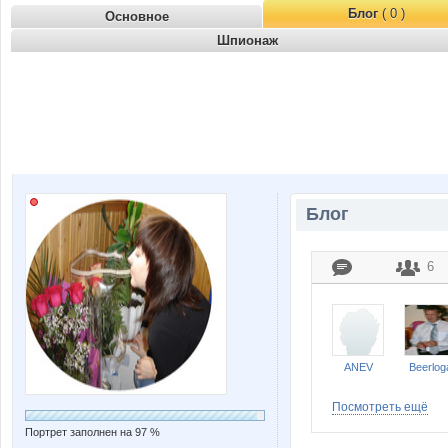
Блог
( 0 )
Основное
Шпионаж
Блог
6
ANEV
Beerlog
Посмотреть ещё
Портрет заполнен на 97 %