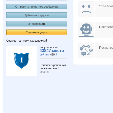
Ната13
П**Т**
Этот блог
Отправить приватное сообщение
Добавить в друзья
Игнорировать
Посетит
Сделать подарок
Совместная покупка: взрослый
популярность:
Посмотре
43847 место
рейтинг
430
?
Привилегированный
пользователь
1
уровня