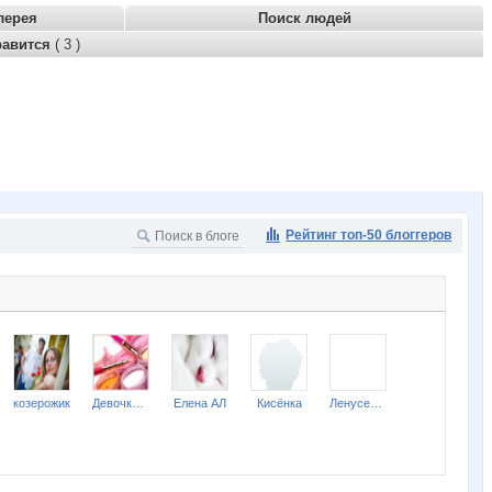
лерея
Поиск людей
равится
( 3 )
Рейтинг топ-50 блоггеров
козерожик
Девочка М
Елена АЛ
Кисёнка
Ленусенька