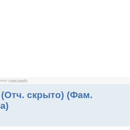
статус
«трастовый»
(Отч. скрыто) (Фам.
а)