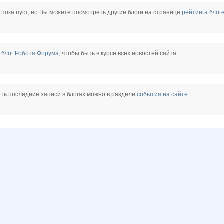
Д
Стильная Туфелька
ТИМ-сп
Шмакодявка
 пока пуст, но Вы можете посмотреть другие блоги на странице
рейтинга блог
е
блог Робота Форума
, чтобы быть в курсе всех новостей сайта.
ть последние записи в блогах можно в разделе
события на сайте
.