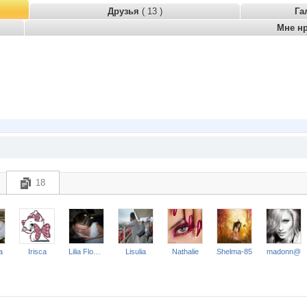
Друзья
( 13 )
Га
Мне н
18
a
Irisca
Lilia Flower
Lisulia
Nathalie
Shelma-85
madonn@