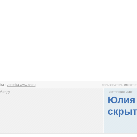
ska
:
vereska.www.nn.ru
пользователь имеет 
8 году
настоящее имя:
Юлия 
скрыт