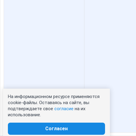
На информационном ресурсе применяются
Статистика портрета:
cookie-файлы. Оставаясь на сайте, вы
подтверждаете свое
согласие
на их
сейчас просматривают портрет - 0
использование.
зарегистрированные пользователи
посетившие портрет за 7 дней - 0
Согласен